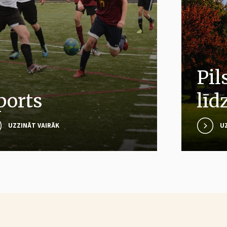
Pilsoniskā
līdzdalība
Mu
UZZINĀT VAIRĀK