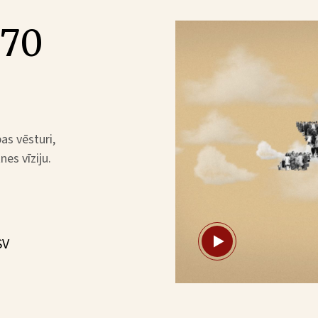
 70
as vēsturi,
es vīziju.
SV