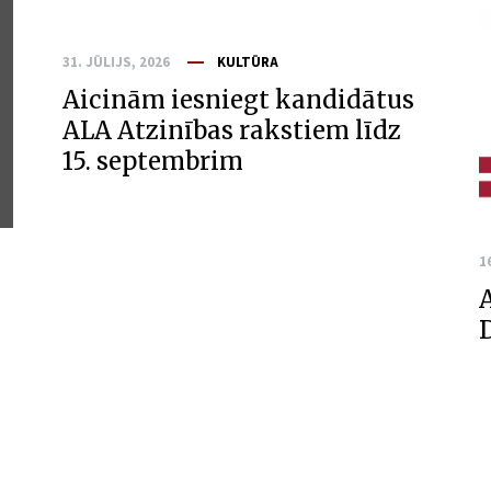
31. JŪLIJS, 2026
KULTŪRA
Aicinām iesniegt kandidātus
ALA Atzinības rakstiem līdz
15. septembrim
1
A