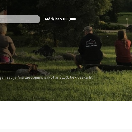
Mērķis: $100,000
izācija. Visi ziedojumi, sākot ar $250, tiek uzskaitīti