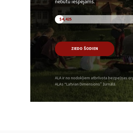
nebūtu iespējams.
$4,425
ZIEDO ŠODIEN
ALA ir no nodokļiem atbrīvota bezpeļņas organ
ALAs “Latvian Dimensions” žurnālā.