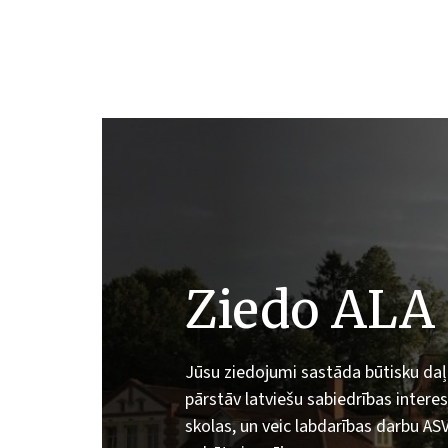
Ziedo ALA
Jūsu ziedojumi sastāda būtisku da
pārstāv latviešu sabiedrības intere
skolas, un veic labdarības darbu AS