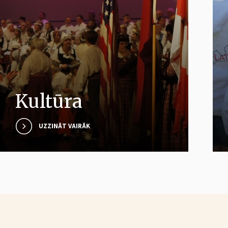
Izglītojošie
ceļojumi
UZZINĀT VAIRĀK