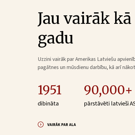
Jau vairāk kā
gadu
Uzzini vairāk par Amerikas Latviešu apvienīb
pagātnes un mūsdienu darbību, kā arī nākotn
1951
90,000+
dibināta
pārstāvēti latvieši A
VAIRĀK PAR ALA