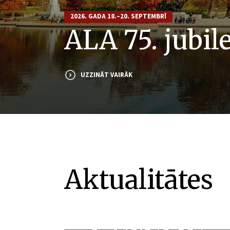
2026. GADA 18.–20. SEPTEMBRĪ
ALA 75. jubil
UZZINĀT VAIRĀK
Aktualitātes