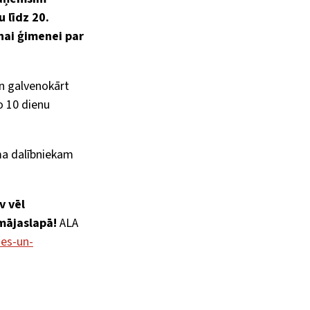
 līdz 20.
nai ģimenei par
an galvenokārt
ro 10 dienu
uma dalībniekam
v vēl
mājaslapā!
ALA
es-un-