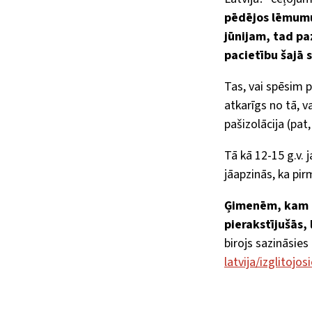
pēdējos lēmumus
jūnijam, tad p
pacietību šajā 
Tas, vai spēsim 
atkarīgs no tā, v
pašizolācija (pat,
Tā kā 12-15 g.v.
jāapzinās, ka pi
Ģimenēm, kam i
pierakstījušās,
birojs sazināsies
latvija/izglitojos