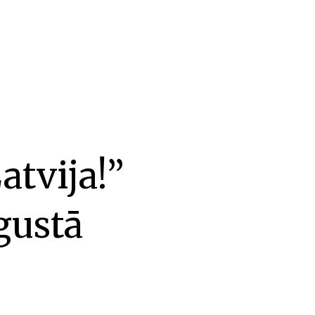
atvija!”
gustā