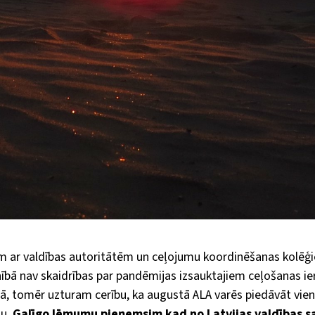
m ar valdības autoritātēm un ceļojumu koordinēšanas kolēģi
nībā nav skaidrības par pandēmijas izsauktajiem ceļošanas 
ā, tomēr uzturam cerību, ka augustā ALA varēs piedāvāt vien
mu.
Galīgo lēmumu pieņemsim kad no Latvijas valdības 