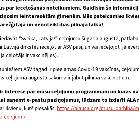
 par ieceļošanas noteikumiem. Gaidīsim šo informāciju
aziņosim ieinteresētām ģimenēm
.
Mēs pateicamies ikvie
sarežģītajā un nenoteiktības pilnajā laikā!
piedāvāt “Sveika, Latvija!” ceļojumu šī gada augustā, patlab
ai Latvijā drīkstēs ieceļot ar ASV pasi, un vai ieceļojot jāievē
 ja ceļotājs ir vakcinējies).
 jauniešiem ASV tagad ir pieejamas Covid-19 vakcīnas, ceļoj
rms ceļojuma augustā sākumā ir jābūt pilnībā vakcinētiem.
r interese par mūsu ceļojumu programmām un kuras na
 lai saņemt e-pastu paziņojumus, lūdzam to izdarīt ALA 
 ar ikvienu, kurš piesakās.
https://alausa.org/musu-darbiba/m
ie-celojumi/