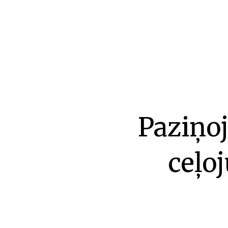
Paziņoj
ceļo