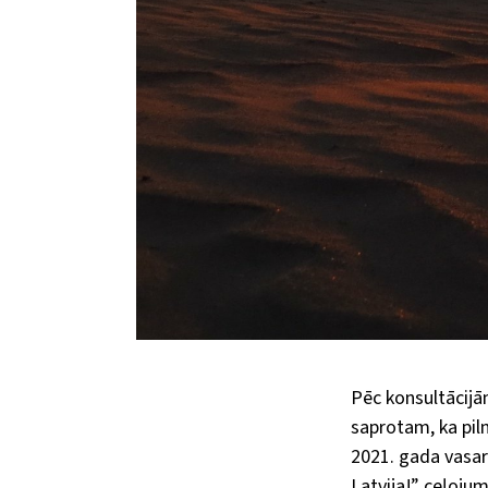
Pēc konsultācijā
saprotam, ka pil
2021. gada vasar
Latvija!” ceļoju