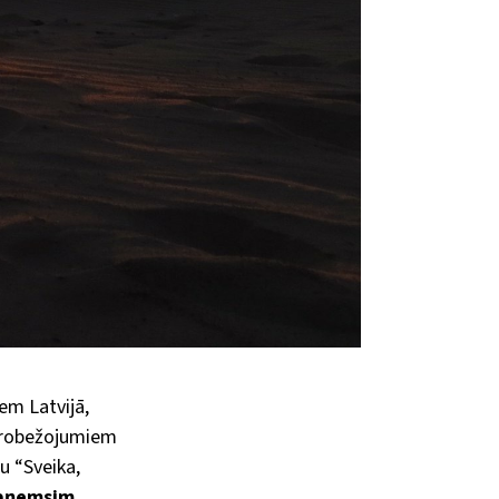
em Latvijā,
ierobežojumiem
u “Sveika,
saņemsim