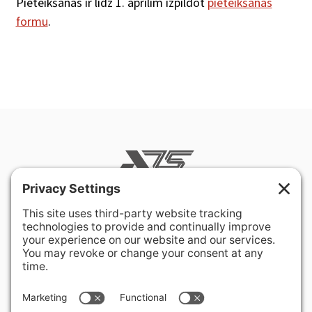
Pieteikšanās ir līdz 1. aprīlim izpildot
pieteikšanās
formu
.
400 Hurley Avenue
Rockville, MD 20850-3121 USA
+ 1 301 340 1914
info@alausa.org