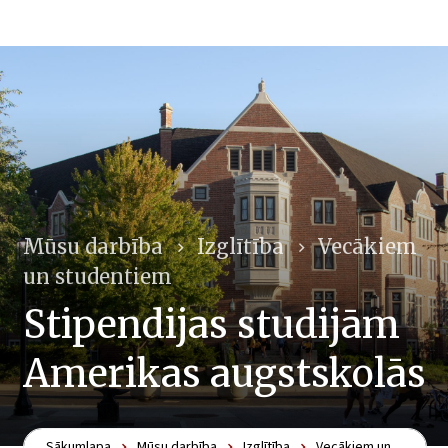
Mūsu darbība
Izglītība
Vecākiem
un studentiem
Stipendijas studijām
Amerikas augstskolās
Sākumlapa
Mūsu darbība
Izglītība
Vecākiem un studentiem