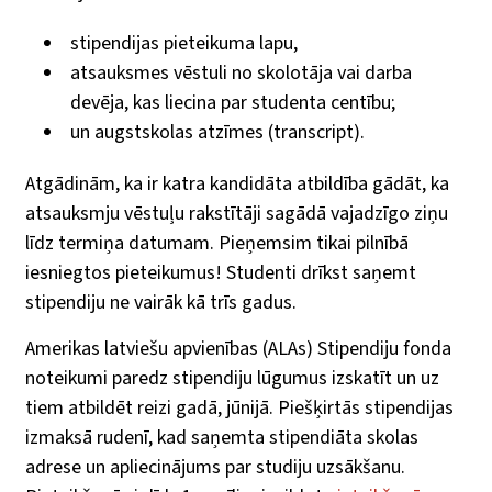
stipendijas pieteikuma lapu,
atsauksmes vēstuli no skolotāja vai darba
devēja, kas liecina par studenta centību;
un augstskolas atzīmes (transcript).
Atgādinām, ka ir katra kandidāta atbildība gādāt, ka
atsauksmju vēstuļu rakstītāji sagādā vajadzīgo ziņu
līdz termiņa datumam. Pieņemsim tikai pilnībā
iesniegtos pieteikumus! Studenti drīkst saņemt
stipendiju ne vairāk kā trīs gadus.
Amerikas latviešu apvienības (ALAs) Stipendiju fonda
noteikumi paredz stipendiju lūgumus izskatīt un uz
tiem atbildēt reizi gadā, jūnijā. Piešķirtās stipendijas
izmaksā rudenī, kad saņemta stipendiāta skolas
adrese un apliecinājums par studiju uzsākšanu.