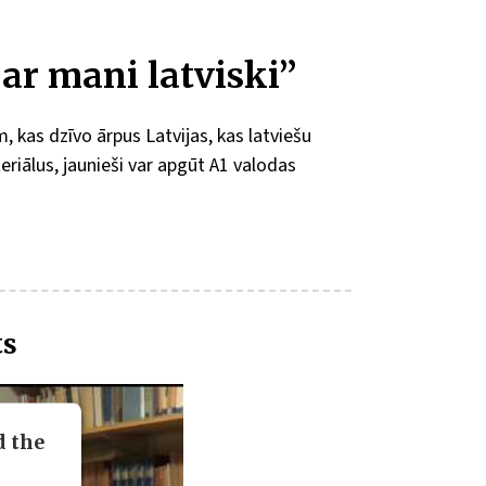
ar mani latviski”
, kas dzīvo ārpus Latvijas, kas latviešu
iālus, jaunieši var apgūt A1 valodas
ts
d the