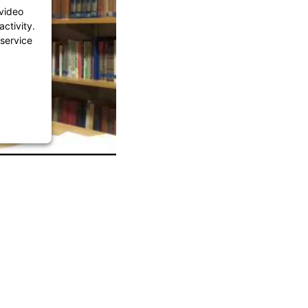
video
ctivity.
 service
agement