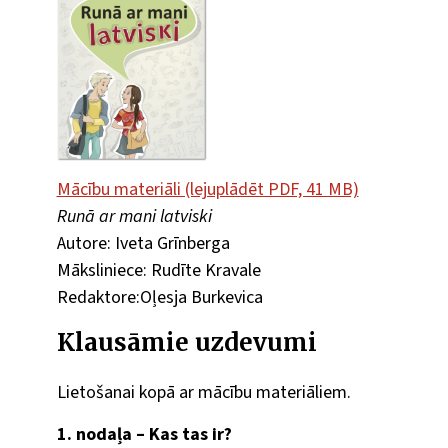
Mācību materiāli (lejuplādēt PDF, 41 MB)
Runā ar mani latviski
Autore: Iveta Grīnberga
Māksliniece: Rudīte Kravale
Redaktore:Oļesja Burkevica
Klausāmie uzdevumi
Lietošanai kopā ar mācību materiāliem.
1. nodaļa – Kas tas ir?