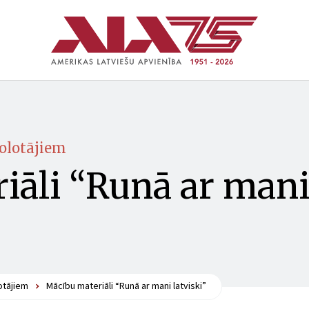
olotājiem
iāli “Runā ar man
otājiem
Mācību materiāli “Runā ar mani latviski”