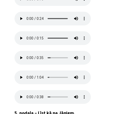
5. nodaļa – Līst kā pa Jāņiem.