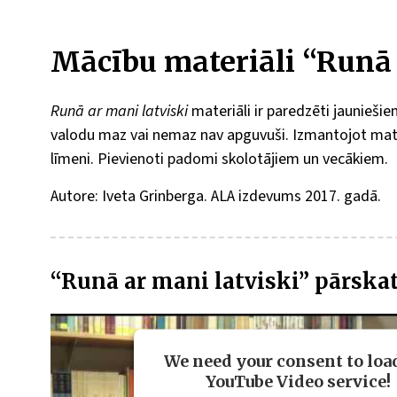
Mācību materiāli “Runā 
Runā ar mani latviski
materiāli ir paredzēti jauniešiem
valodu maz vai nemaz nav apguvuši. Izmantojot mater
līmeni. Pievienoti padomi skolotājiem un vecākiem.
Autore: Iveta Grinberga. ALA izdevums 2017. gadā.
“Runā ar mani latviski” pārska
We need your consent to loa
YouTube Video service!