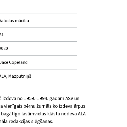
Valodas mācība
A1
2020
Dace Copeland
ALA, Mazputniņš
š izdeva no 1959.-1994. gadam ASV un
ja vienīgais bērnu žurnāls ko izdeva ārpus
 bagātīgo lasāmvielas klāstu nodeva ALA
nāla redakcijas slēgšanas.