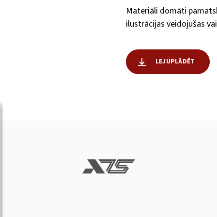
Materiāli domāti pamatsk
ilustrācijas veidojušas va
LEJUPLĀDĒT