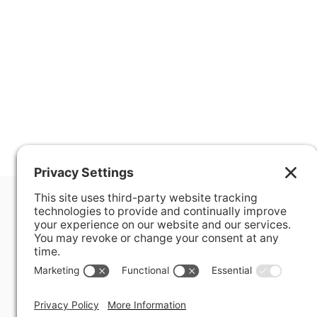
400 Hurley Avenue
Rockville, MD 20850-3121 USA
+ 1 301 340 1914
info@alausa.org