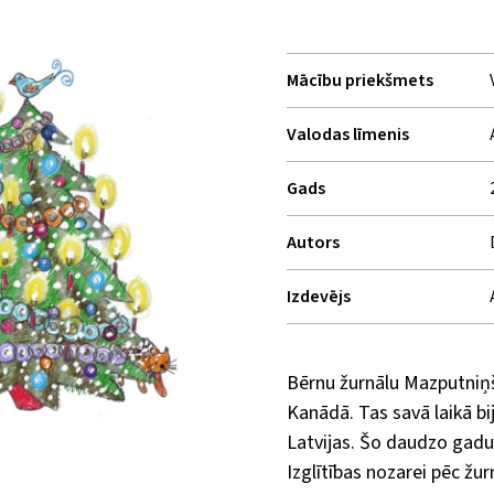
Mācību priekšmets
Valodas līmenis
Gads
Autors
Izdevējs
Bērnu žurnālu Mazputniņ
Kanādā. Tas savā laikā bi
Latvijas. Šo daudzo gadu
Izglītības nozarei pēc žur