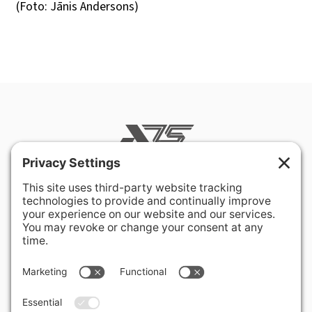
(Foto: Jānis Andersons)
400 Hurley Avenue
Rockville, MD 20850-3121 USA
+ 1 301 340 1914
info@alausa.org