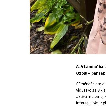
ALA Labdarība L
Ozolu – par sap
Šī mēneša projek
vidusskolas 9.kla
aktīva meitene, 
interešu loks ir p