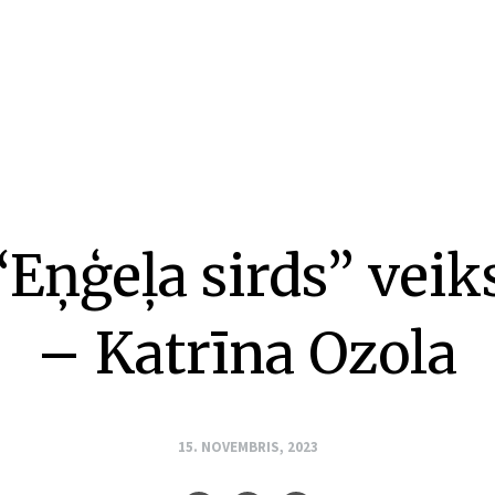
“Eņģeļa sirds” veik
– Katrīna Ozola
15. NOVEMBRIS, 2023