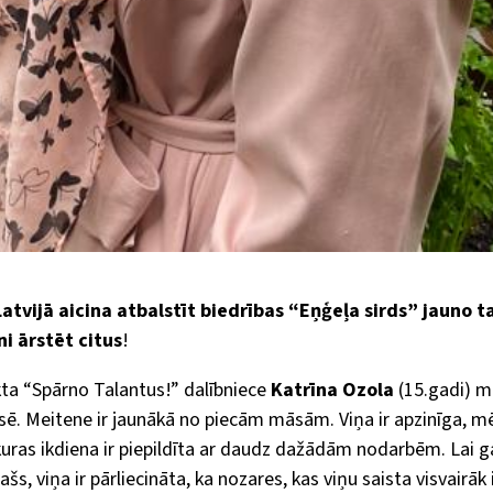
atvijā aicina atbalstīt biedrības “Eņģeļa sirds” jauno t
ni ārstēt citus
!
ta “Spārno Talantus!” dalībniece
Katrīna Ozola
(15.gadi) 
sē. Meitene ir jaunākā no piecām māsām. Viņa ir apzinīga, mē
kuras ikdiena ir piepildīta ar daudz dažādām nodarbēm. Lai g
lašs, viņa ir pārliecināta, ka nozares, kas viņu saista visvairāk