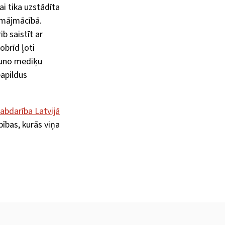
i tika uzstādīta
 mājmācībā.
b saistīt ar
obrīd ļoti
auno mediķu
papildus
abdarība Latvijā
bības, kurās viņa