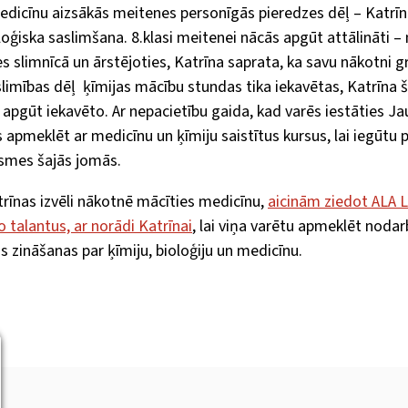
edicīnu aizsākās meitenes personīgās pieredzes dēļ – Katrīna
oģiska saslimšana. 8.klasi meitenei nācās apgūt attālināti –
es slimnīcā un ārstējoties, Katrīna saprata, ka savu nākotni gri
limības dēļ ķīmijas mācību stundas tika iekavētas, Katrīna š
apgūt iekavēto. Ar nepacietību gaida, kad varēs iestāties J
as apmeklēt ar medicīnu un ķīmiju saistītus kursus, lai iegūtu 
smes šajās jomās.
trīnas izvēli nākotnē mācīties medicīnu,
aicinām ziedot ALA L
 talantus, ar norādi Katrīnai
, lai viņa varētu apmeklēt nodar
s zināšanas par ķīmiju, bioloģiju un medicīnu.