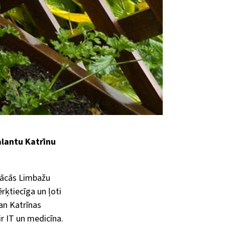
alantu Katrīnu
mācās Limbažu
rķtiecīga un ļoti
an Katrīnas
 ir IT un medicīna.