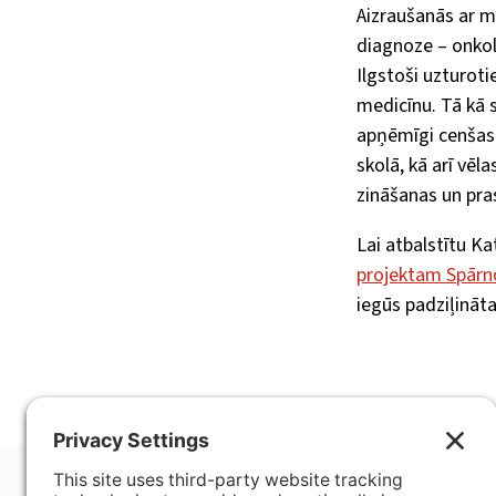
Aizraušanās ar m
diagnoze – onkol
Ilgstoši uzturoti
medicīnu. Tā kā s
apņēmīgi cenšas 
skolā, kā arī vēl
zināšanas un pra
Lai atbalstītu Ka
projektam Spārno
iegūs padziļināta