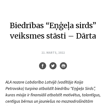
Biedrības “Eņģeļa sirds”
veiksmes stāsti – Dārta
21. MARTS, 2022
ALA nozare Labdarība Latvijā (vadītāja Kaija
Petrovska) turpina atbalstīt biedrību “Eņģeļa Sirds”,
kuras misija ir finansiāli atbalstīt motivētus, talantīgus,
centīgus bērnus un jauniešus no maznodrošinātām