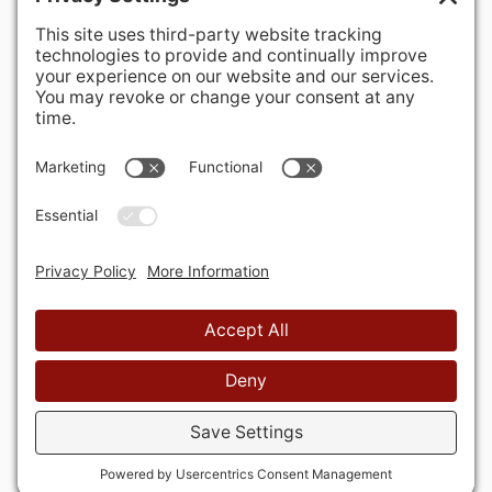
400 Hurley Avenue
Rockville, MD 20850-3121 USA
+ 1 301 340 1914
info@alausa.org
© 2026 American Latvian Association
Privātuma politika
Sīkdatņu politika
Lietošanas
noteikumi
Privātuma iestatījumi