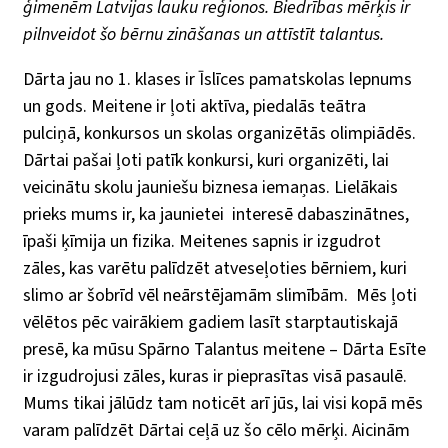
ģimenēm Latvijas lauku reģionos. Biedrības mērķis ir
pilnveidot šo bērnu zināšanas un attīstīt talantus.
Dārta jau no 1. klases ir Īslīces pamatskolas lepnums
un gods. Meitene ir ļoti aktīva, piedalās teātra
pulciņā, konkursos un skolas organizētās olimpiādēs.
Dārtai pašai ļoti patīk konkursi, kuri organizēti, lai
veicinātu skolu jauniešu biznesa iemaņas. Lielākais
prieks mums ir, ka jaunietei interesē dabaszinātnes,
īpaši ķīmija un fizika. Meitenes sapnis ir izgudrot
zāles, kas varētu palīdzēt atveseļoties bērniem, kuri
slimo ar šobrīd vēl neārstējamām slimībām. Mēs ļoti
vēlētos pēc vairākiem gadiem lasīt starptautiskajā
presē, ka mūsu Spārno Talantus meitene – Dārta Esīte
ir izgudrojusi zāles, kuras ir pieprasītas visā pasaulē.
Mums tikai jālūdz tam noticēt arī jūs, lai visi kopā mēs
varam palīdzēt Dārtai ceļā uz šo cēlo mērķi. Aicinām