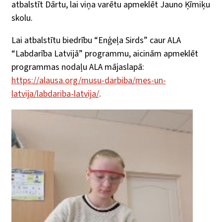
atbalstīt Dārtu, lai viņa varētu apmeklēt Jauno Ķīmiķu
skolu.
Lai atbalstītu biedrību “Enģeļa Sirds” caur ALA
“Labdarība Latvijā” programmu, aicinām apmeklēt
programmas nodaļu ALA mājaslapā:
https://alausa.org/musu-darbiba/mes-un-
latvija/labdariba-latvija/
.