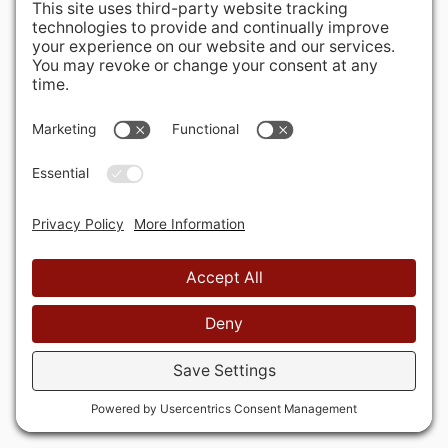
Rockville, MD 20850-3121 USA
+ 1 301 340 1914
info@alausa.org
© 2026 American Latvian Association
Privātuma politika
Sīkdatņu politika
Lietošanas
noteikumi
Privātuma iestatījumi