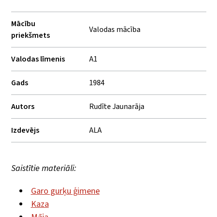
Mācību
Valodas mācība
priekšmets
Valodas līmenis
A1
Gads
1984
Autors
Rudīte Jaunarāja
Izdevējs
ALA
Saistītie materiāli:
Garo gurķu ģimene
Kaza