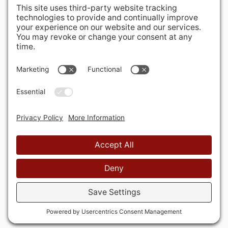
400 Hurley Avenue
Rockville, MD 20850-3121 USA
+ 1 301 340 1914
info@alausa.org
© 2026 American Latvian Association
Privātuma politika
Sīkdatņu politika
Lietošanas
noteikumi
Privātuma iestatījumi