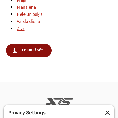
Māja
Mana ēna
Pele un pūķis
Vārda diena
Zivs
LEJUPLĀDĒT