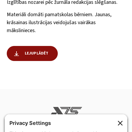
Izglītības nozarei pēc žurnāla redakcijas slēgšanas.
Materiāli domāti pamatskolas bērniem. Jaunas,
krāsainas ilustrācijas veidojušas vairākas
mākslinieces.
LEJUPLĀDĒT
400 Hurley Avenue