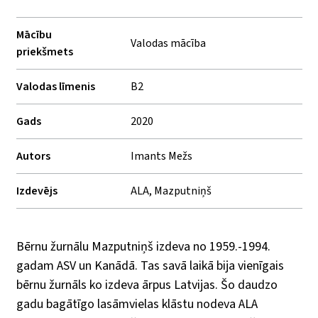
Mācību
Valodas mācība
priekšmets
Valodas līmenis
B2
Gads
2020
Autors
Imants Mežs
Izdevējs
ALA, Mazputniņš
Bērnu žurnālu Mazputniņš izdeva no 1959.-1994.
gadam ASV un Kanādā. Tas savā laikā bija vienīgais
bērnu žurnāls ko izdeva ārpus Latvijas. Šo daudzo
gadu bagātīgo lasāmvielas klāstu nodeva ALA