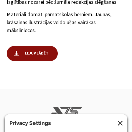
Izglītības nozarei pēc žurnāla redakcijas slēgšanas.
Materiāli domāti pamatskolas bērniem. Jaunas,
krāsainas ilustrācijas veidojušas vairākas
mākslinieces.
LEJUPLĀDĒT
400 Hurley Avenue