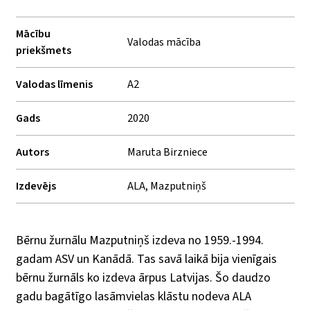
Mācību
Valodas mācība
priekšmets
Valodas līmenis
A2
Gads
2020
Autors
Maruta Birzniece
Izdevējs
ALA, Mazputniņš
Bērnu žurnālu Mazputniņš izdeva no 1959.-1994.
gadam ASV un Kanādā. Tas savā laikā bija vienīgais
bērnu žurnāls ko izdeva ārpus Latvijas. Šo daudzo
gadu bagātīgo lasāmvielas klāstu nodeva ALA