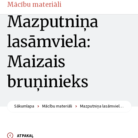
Mācību materiāli
Mazputniņa
lasāmviela:
Maizais
bruņinieks
Sākumlapa
Mācību materiāli
Mazputniņa lasāmviela: Maizais bruņinieks
ATPAKAĻ