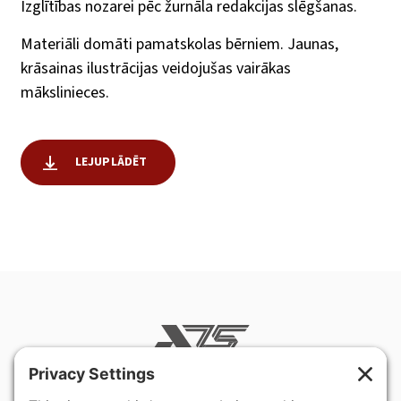
Izglītības nozarei pēc žurnāla redakcijas slēgšanas.
Materiāli domāti pamatskolas bērniem. Jaunas,
krāsainas ilustrācijas veidojušas vairākas
mākslinieces.
LEJUPLĀDĒT
400 Hurley Avenue