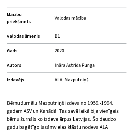
Mācību
Valodas mācība
priekšmets
Valodas līmenis
B1
Gads
2020
Autors
Ināra Astrīda Punga
Izdevējs
ALA, Mazputniņš
Bērnu žurnālu Mazputniņš izdeva no 1959.-1994.
gadam ASV un Kanādā. Tas savā laikā bija vienīgais
bērnu žurnāls ko izdeva ārpus Latvijas. Šo daudzo
gadu bagātīgo lasāmvielas klāstu nodeva ALA