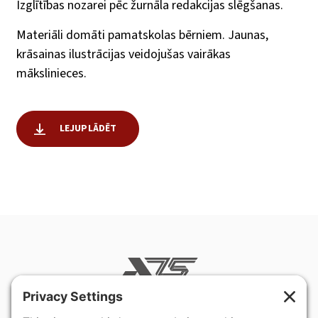
Izglītības nozarei pēc žurnāla redakcijas slēgšanas.
Materiāli domāti pamatskolas bērniem. Jaunas,
krāsainas ilustrācijas veidojušas vairākas
mākslinieces.
LEJUPLĀDĒT
400 Hurley Avenue