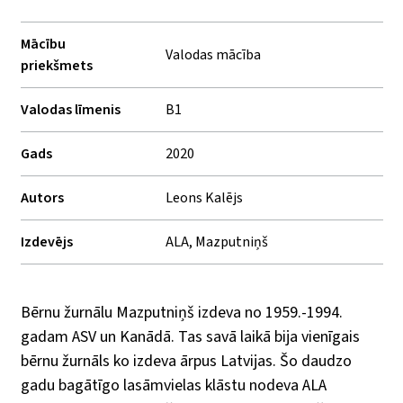
Mācību
Valodas mācība
priekšmets
Valodas līmenis
B1
Gads
2020
Autors
Leons Kalējs
Izdevējs
ALA, Mazputniņš
Bērnu žurnālu Mazputniņš izdeva no 1959.-1994.
gadam ASV un Kanādā. Tas savā laikā bija vienīgais
bērnu žurnāls ko izdeva ārpus Latvijas. Šo daudzo
gadu bagātīgo lasāmvielas klāstu nodeva ALA