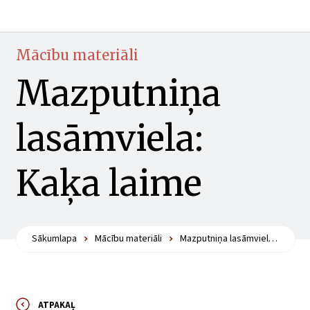
Mācību materiāli
Mazputniņa
lasāmviela:
Kaķa laime
Sākumlapa
Mācību materiāli
Mazputniņa lasāmviela: Kaķa laime
ATPAKAĻ