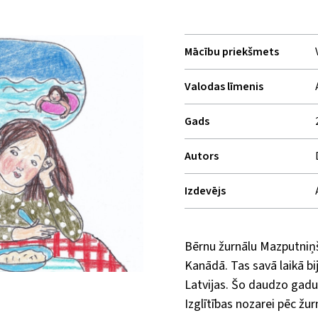
Mācību priekšmets
Valodas līmenis
Gads
Autors
Izdevējs
Bērnu žurnālu Mazputniņ
Kanādā. Tas savā laikā bi
Latvijas. Šo daudzo gadu
Izglītības nozarei pēc žur