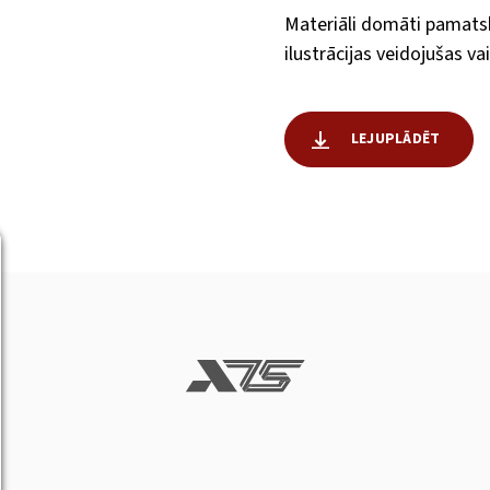
Materiāli domāti pamatsk
ilustrācijas veidojušas va
LEJUPLĀDĒT