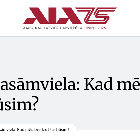
asāmviela: Kad mē
būsim?
sāmviela: Kad mēs beidzot tur būsim?