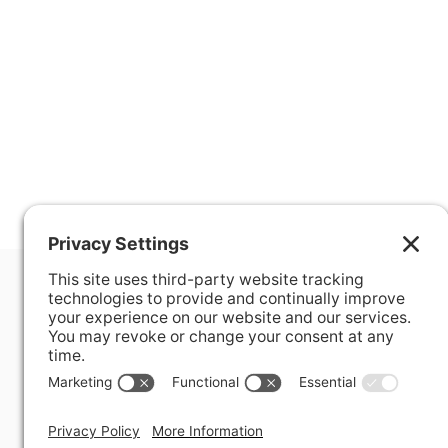
400 Hurley Avenue
Rockville, MD 20850-3121 USA
+ 1 301 340 1914
info@alausa.org