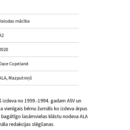
Valodas mācība
A2
2020
Dace Copeland
ALA, Mazputniņš
š izdeva no 1959.-1994. gadam ASV un
ja vienīgais bērnu žurnāls ko izdeva ārpus
 bagātīgo lasāmvielas klāstu nodeva ALA
nāla redakcijas slēgšanas.