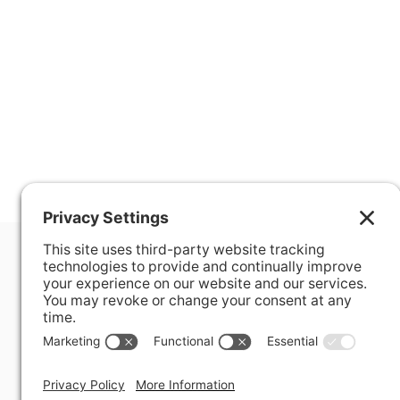
400 Hurley Avenue
Rockville, MD 20850-3121 USA
+ 1 301 340 1914
info@alausa.org