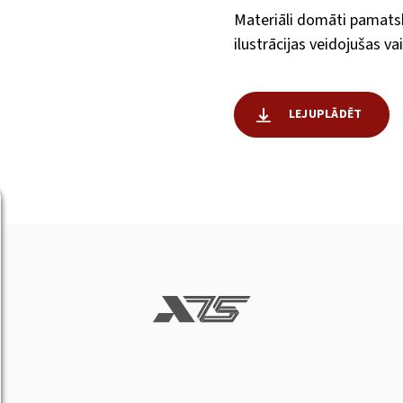
Materiāli domāti pamatsk
ilustrācijas veidojušas va
LEJUPLĀDĒT