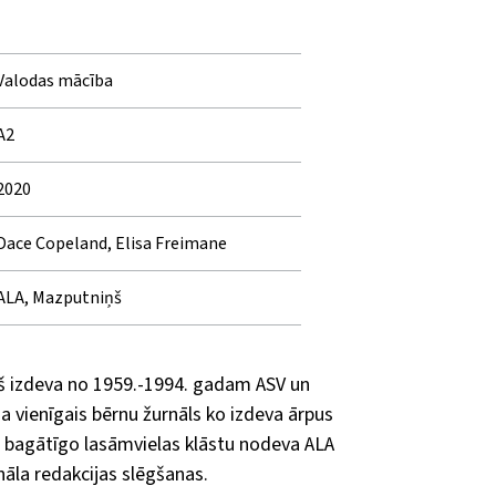
Valodas mācība
A2
2020
Dace Copeland, Elisa Freimane
ALA, Mazputniņš
š izdeva no 1959.-1994. gadam ASV un
ja vienīgais bērnu žurnāls ko izdeva ārpus
 bagātīgo lasāmvielas klāstu nodeva ALA
nāla redakcijas slēgšanas.