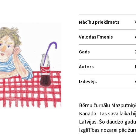
Mācību priekšmets
Valodas līmenis
Gads
Autors
Izdevējs
Bērnu žurnālu Mazputniņ
Kanādā. Tas savā laikā bi
Latvijas. Šo daudzo gadu
Izglītības nozarei pēc žur