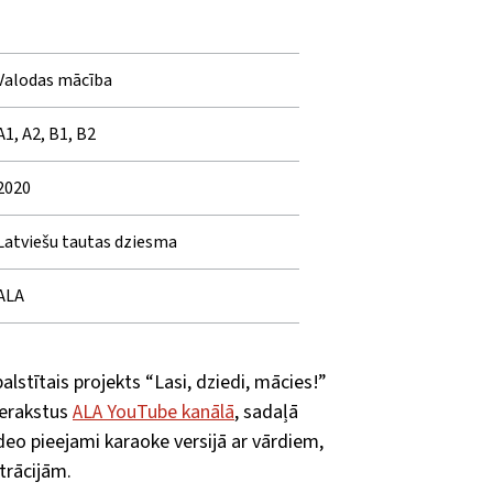
Valodas mācība
A1, A2, B1, B2
2020
Latviešu tautas dziesma
ALA
alstītais projekts “Lasi, dziedi, mācies!”
ierakstus
ALA YouTube kanālā
, sadaļā
ideo pieejami karaoke versijā ar vārdiem,
strācijām.