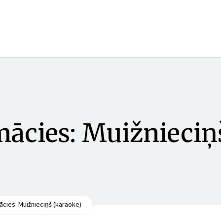
 mācies: Muižnieciņ
mācies: Muižnieciņš (karaoke)