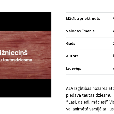
Mācību priekšmets
Valodas līmenis
Gads
Autors
Izdevējs
ALA Izglītības nozares atb
piedāvā tautas dziesmu 
“Lasi, dziedi, mācies!”. V
vai animētā versijā ar ilu