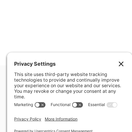
400 Hurley Avenue
Rockville, MD 20850-3121 USA
+ 1 301 340 1914
info@alausa.org