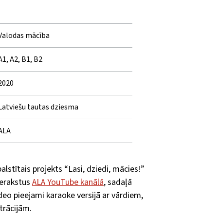
Valodas mācība
A1, A2, B1, B2
2020
Latviešu tautas dziesma
ALA
alstītais projekts “Lasi, dziedi, mācies!”
ierakstus
ALA YouTube kanālā
, sadaļā
ideo pieejami karaoke versijā ar vārdiem,
strācijām.