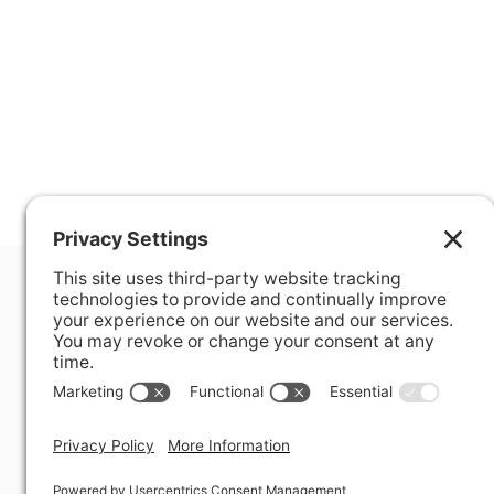
400 Hurley Avenue
Rockville, MD 20850-3121 USA
+ 1 301 340 1914
info@alausa.org