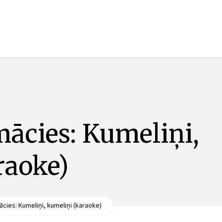
 mācies: Kumeliņi,
raoke)
mācies: Kumeliņi, kumeliņi (karaoke)