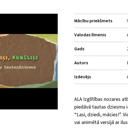
Mācību priekšmets
Valodas līmenis
Gads
Autors
Izdevējs
ALA Izglītības nozares atb
piedāvā tautas dziesmu 
“Lasi, dziedi, mācies!”. V
vai animētā versijā ar ilu