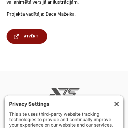
vai animētā versijā ar ilustrācijām.
Projekta vadītāja: Dace Mažeika.
ATVĒRT
400 Hurley Avenue
Rockville, MD 20850-3121 USA