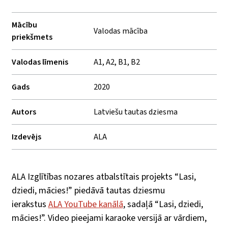
Mācību
Valodas mācība
priekšmets
Valodas līmenis
A1, A2, B1, B2
Gads
2020
Autors
Latviešu tautas dziesma
Izdevējs
ALA
ALA Izglītības nozares atbalstītais projekts “Lasi,
dziedi, mācies!” piedāvā tautas dziesmu
ierakstus
ALA YouTube kanālā
, sadaļā “Lasi, dziedi,
mācies!”. Video pieejami karaoke versijā ar vārdiem,