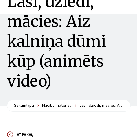
Lasi, dziedi,
mācies: Aiz
kalniņa dūmi
kūp (animēts
video)
Sākumlapa
Mācību materiāli
Lasi, dziedi, mācies: Aiz kalniņa dūmi kūp (animēts video)
ATPAKAĻ