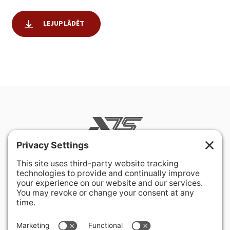
LEJUPLĀDĒT
400 Hurley Avenue
Rockville, MD 20850-3121 USA
+ 1 301 340 1914
info@alausa.org