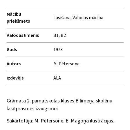
Mācību
Lasīšana, Valodas mācība
priekšmets
Valodas līmenis
B1, B2
Gads
1973
Autors
M. Pētersone
Izdevējs
ALA
Grāmata 2. pamatskolas klases B līmeņa skolēnu
lasītprasmes izaugsmei.
Sakārtotāja: M. Pētersone. E. Magoņa ilustrācijas.