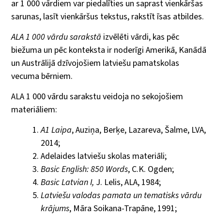
ar 1 000 vārdiem var piedalīties un saprast vienkāršas
sarunas, lasīt vienkāršus tekstus, rakstīt īsas atbildes.
ALA 1 000 vārdu sarakstā
izvēlēti vārdi, kas pēc
biežuma un pēc konteksta ir noderīgi Amerikā, Kanādā
un Austrālijā dzīvojošiem latviešu pamatskolas
vecuma bērniem.
ALA 1 000 vārdu sarakstu veidoja no sekojošiem
materiāliem:
A1 Laipa
, Auziņa, Berķe, Lazareva, Šalme, LVA,
2014;
Adelaides latviešu skolas materiāli;
Basic English: 850 Words
, C.K. Ogden;
Basic Latvian I,
J. Lelis, ALA, 1984;
Latviešu valodas pamata un tematisks vārdu
krājums
, Māra Soikana-Trapāne, 1991;