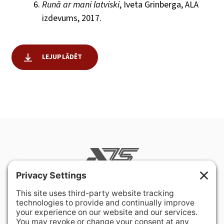
Runā ar mani latviski
, Iveta Grinberga, ALA
izdevums, 2017.
LEJUPLĀDĒT
400 Hurley Avenue
Rockville, MD 20850-3121 USA
+ 1 301 340 1914