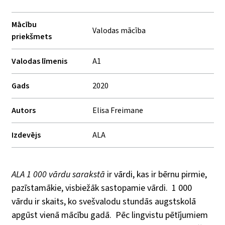
Mācību
Valodas mācība
priekšmets
Valodas līmenis
A1
Gads
2020
Autors
Elisa Freimane
Izdevējs
ALA
ALA 1 000 vārdu sarakstā
ir vārdi, kas ir bērnu pirmie,
pazīstamākie, visbiežāk sastopamie vārdi.
1 000
vārdu ir skaits, ko svešvalodu stundās augstskolā
apgūst vienā mācību gadā.
Pēc lingvistu pētījumiem