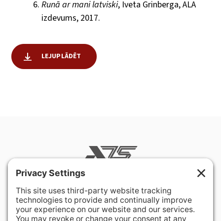
Runā ar mani latviski
, Iveta Grinberga, ALA
izdevums, 2017.
LEJUPLĀDĒT
400 Hurley Avenue
Rockville, MD 20850-3121 USA
+ 1 301 340 1914