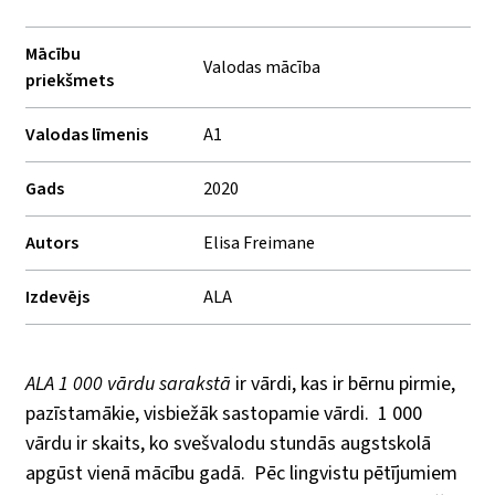
Mācību
Valodas mācība
priekšmets
Valodas līmenis
A1
Gads
2020
Autors
Elisa Freimane
Izdevējs
ALA
ALA 1 000 vārdu sarakstā
ir vārdi, kas ir bērnu pirmie,
pazīstamākie, visbiežāk sastopamie vārdi.
1 000
vārdu ir skaits, ko svešvalodu stundās augstskolā
apgūst vienā mācību gadā.
Pēc lingvistu pētījumiem