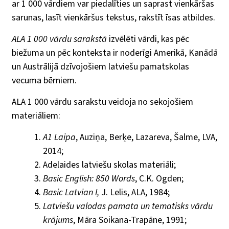
ar 1 000 vārdiem var piedalīties un saprast vienkāršas
sarunas, lasīt vienkāršus tekstus, rakstīt īsas atbildes.
ALA 1 000 vārdu sarakstā
izvēlēti vārdi, kas pēc
biežuma un pēc konteksta ir noderīgi Amerikā, Kanādā
un Austrālijā dzīvojošiem latviešu pamatskolas
vecuma bērniem.
ALA 1 000 vārdu sarakstu veidoja no sekojošiem
materiāliem:
A1 Laipa
, Auziņa, Berķe, Lazareva, Šalme, LVA,
2014;
Adelaides latviešu skolas materiāli;
Basic English: 850 Words
, C.K. Ogden;
Basic Latvian I,
J. Lelis, ALA, 1984;
Latviešu valodas pamata un tematisks vārdu
krājums
, Māra Soikana-Trapāne, 1991;