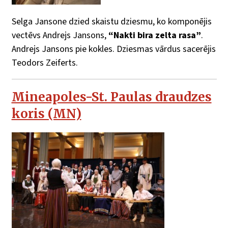
Selga Jansone dzied skaistu dziesmu, ko komponējis
vectēvs Andrejs Jansons,
“Nakti bira zelta rasa”
.
Andrejs Jansons pie kokles. Dziesmas vārdus sacerējis
Teodors Zeiferts.
Mineapoles-St. Paulas draudzes
koris (MN)