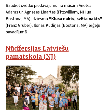
Baudiet svētku piedāvājumu no māsām Anetes
Adams un Agneses Linartes (Fitzwilliam, NH un
Bostona, MA), dziesma
“Klusa nakts, svēta nakts”
(Franz Gruber), Ilonas Kudiņas (Bostona, MA) ērģeļu
pavadījumā.
Ņūdžersijas Latviešu
pamatskola (NJ)