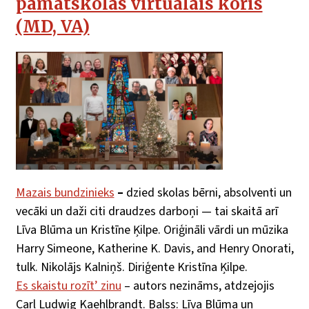
pamatskolas virtuālais koris
(MD, VA)
Mazais bundzinieks
–
dzied skolas bērni, absolventi un
vecāki un daži citi draudzes darboņi — tai skaitā arī
Līva Blūma un Kristīne Ķilpe. Oriģināli vārdi un mūzika
Harry Simeone, Katherine K. Davis, and Henry Onorati,
tulk. Nikolājs Kalniņš. Diriģente Kristīna Ķilpe.
Es skaistu rozīt’ zinu
– autors nezināms, atdzejojis
Carl Ludwig Kaehlbrandt. Balss: Līva Blūma un