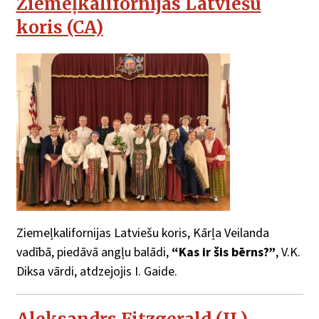
Ziemeļkalifornijas Latviešu
koris (CA)
Ziemeļkalifornijas Latviešu koris, Kārļa Veilanda
vadībā, piedāvā angļu balādi,
“Kas ir šis bērns?”
, V.K.
Diksa vārdi, atdzejojis I. Gaide.