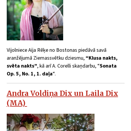
Vijolniece Aija Rēķe no Bostonas piedāvā savā
aranžējumā Ziemassvētku dziesmu,
“Klusa nakts,
svēta nakts”
, kā arī A. Corelli skaņdarbu, “
Sonata
Op. 5, No. 1, 1. daļa
“.
Andra Voldiņa Dix un Laila Dix
(MA)