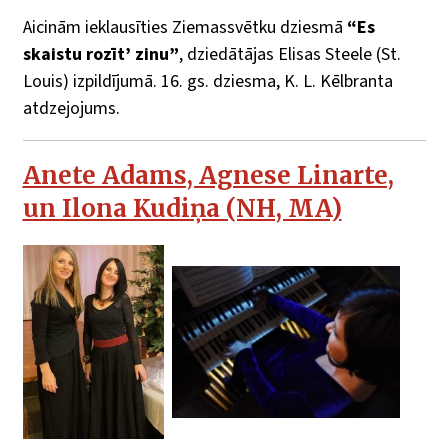
Aicinām ieklausīties Ziemassvētku dziesmā
“Es
skaistu rozīt’ zinu”
, dziedātājas Elisas Steele (St.
Louis) izpildījumā. 16. gs. dziesma, K. L. Kēlbranta
atdzejojums.
Anete Adams, Agnese Linarte,
un Ilona Kudiņa (NH, MA)