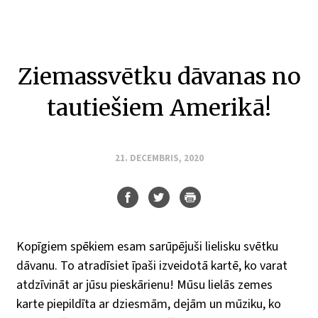
Ziemassvētku dāvanas no
tautiešiem Amerikā!
21. DECEMBRIS, 2020
Kopīgiem spēkiem esam sarūpējuši lielisku svētku
dāvanu. To atradīsiet īpaši izveidotā kartē, ko varat
atdzīvināt ar jūsu pieskārienu! Mūsu lielās zemes
karte piepildīta ar dziesmām, dejām un mūziku, ko