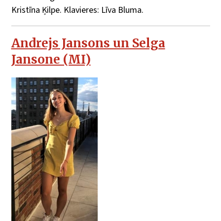
Kristīna Ķilpe. Klavieres: Līva Bluma.
Andrejs Jansons un Selga
Jansone (MI)