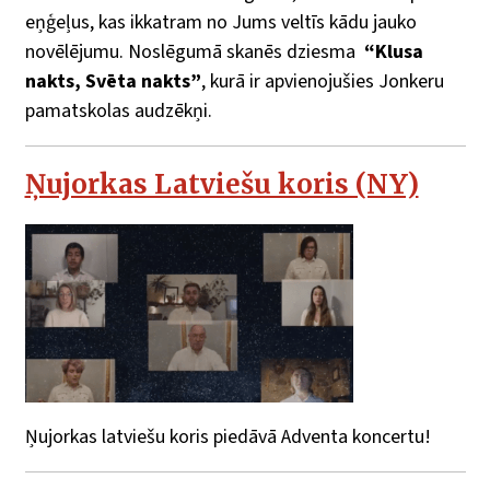
eņģeļus, kas ikkatram no Jums veltīs kādu jauko
novēlējumu. Noslēgumā skanēs dziesma
“Klusa
nakts, Svēta nakts”
, kurā ir apvienojušies Jonkeru
pamatskolas audzēkņi.
Ņujorkas Latviešu koris (NY)
Ņujorkas latviešu koris piedāvā Adventa koncertu!