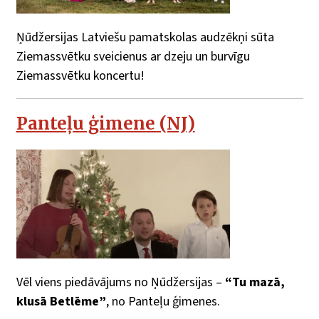
Ņūdžersijas Latviešu pamatskolas audzēkņi sūta
Ziemassvētku sveicienus ar dzeju un burvīgu
Ziemassvētku koncertu!
Panteļu ģimene (NJ)
Vēl viens piedāvājums no Ņūdžersijas –
“Tu mazā,
klusā Betlēme”
, no Panteļu ģimenes.