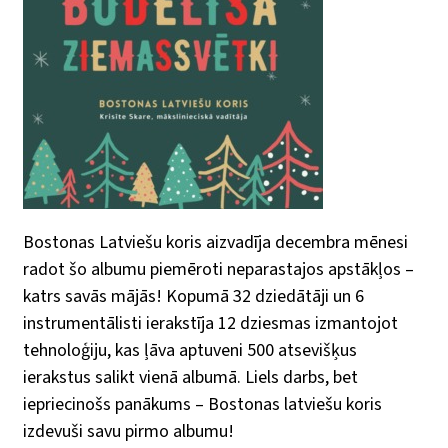
Bostonas Latviešu koris aizvadīja decembra mēnesi
radot šo albumu piemēroti neparastajos apstākļos –
katrs savās mājās! Kopumā 32 dziedātāji un 6
instrumentālisti ierakstīja 12 dziesmas izmantojot
tehnoloģiju, kas ļāva aptuveni 500 atsevišķus
ierakstus salikt vienā albumā. Liels darbs, bet
iepriecinošs panākums – Bostonas latviešu koris
izdevuši savu pirmo albumu!