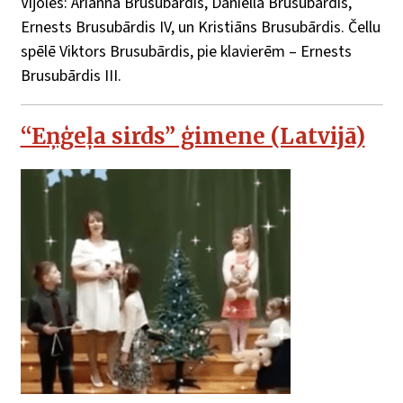
Vijoles: Arianna Brusubārdis, Daniella Brusubārdis,
Ernests Brusubārdis IV, un Kristiāns Brusubārdis. Čellu
spēlē Viktors Brusubārdis, pie klavierēm – Ernests
Brusubārdis III.
“Eņģeļa sirds” ģimene (Latvijā)