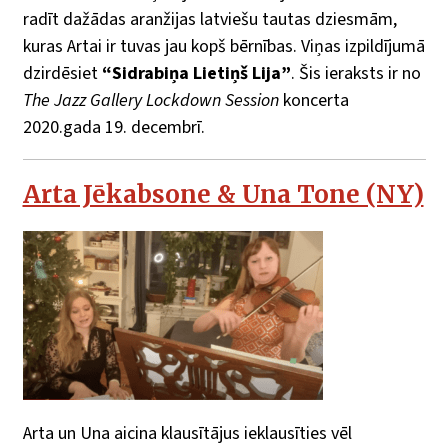
radīt dažādas aranžijas latviešu tautas dziesmām,
kuras Artai ir tuvas jau kopš bērnības. Viņas izpildījumā
dzirdēsiet
“Sidrabiņa Lietiņš Lija”
. Šis ieraksts ir no
The Jazz Gallery Lockdown Session
koncerta
2020.gada 19. decembrī.
Arta Jēkabsone & Una Tone (NY)
Arta un Una aicina klausītājus ieklausīties vēl