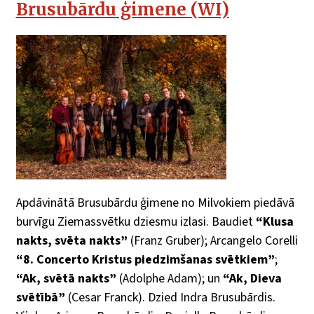
Brusubārdu ģimene (WI)
Apdāvinātā Brusubārdu ģimene no Milvokiem piedāvā
burvīgu Ziemassvētku dziesmu izlasi. Baudiet
“Klusa
nakts, svēta nakts”
(Franz Gruber); Arcangelo Corelli
“8. Concerto Kristus piedzimšanas svētkiem”
;
“Ak, svētā nakts”
(Adolphe Adam); un
“Ak, Dieva
svētībā”
(Cesar Franck). Dzied Indra Brusubārdis.