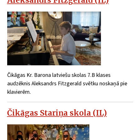
Aleksandrs Fitzgerald (IL)
Čikāgas Kr. Barona latviešu skolas 7.B klases
audzēknis Aleksandrs Fitzgerald svētku noskaņā pie
klavierēm.
Čikāgas Stariņa skola (IL)