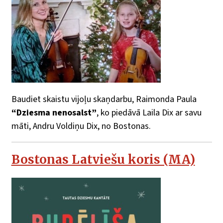
Baudiet skaistu vijoļu skaņdarbu, Raimonda Paula
“Dziesma nenosalst”
, ko piedāvā Laila Dix ar savu
māti, Andru Voldiņu Dix, no Bostonas.
Bostonas Latviešu koris (MA)