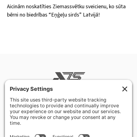
Aicinām noskatīties Ziemassvētku sveicienu, ko sūta
bērni no biedrības “Eņģeļu sirds” Latvijā!
400 Hurley Avenue
Rockville, MD 20850-3121 USA
+ 1 301 340 1914
info@alausa.org