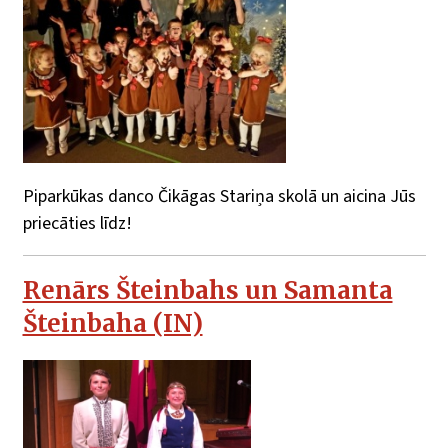
Piparkūkas danco Čikāgas Stariņa skolā un aicina Jūs
priecāties līdz!
Renārs Šteinbahs un Samanta
Šteinbaha (IN)