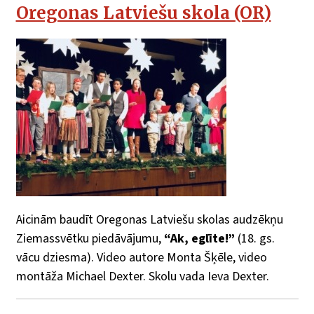
Oregonas Latviešu skola (OR)
Aicinām baudīt Oregonas Latviešu skolas audzēkņu
Ziemassvētku piedāvājumu,
“Ak, eglīte!”
(18. gs.
vācu dziesma). Video autore Monta Šķēle, video
montāža Michael Dexter. Skolu vada Ieva Dexter.