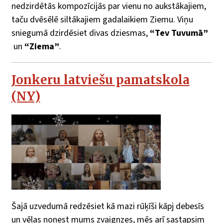
nedzirdētās kompozīcijās par vienu no aukstākajiem,
taču dvēsēlē siltākajiem gadalaikiem Ziemu. Viņu
sniegumā dzirdēsiet divas dziesmas,
“Tev Tuvumā”
un
“Ziema”
.
Jonkeru latviešu pamatskola
(NY)
Šajā uzvedumā redzēsiet kā mazi rūķīši kāpj debesīs
un vēlas nonest mums zvaignzes, mēs arī sastapsim