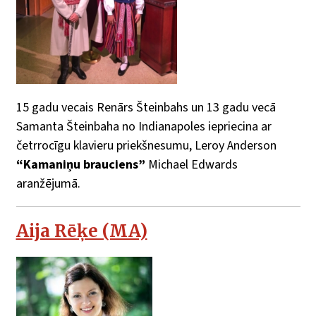
15 gadu vecais Renārs Šteinbahs un 13 gadu vecā
Samanta Šteinbaha no Indianapoles iepriecina ar
četrrocīgu klavieru priekšnesumu, Leroy Anderson
“Kamaniņu brauciens”
Michael Edwards
aranžējumā.
Aija Rēķe (MA)