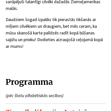
sarūpējuši talantīgi cilvēki dažadās Ziemeļamerikas
malās.
Daudziem šogad izpaliks tik pierastās tikšanās ar
mīļiem cilvēkiem un draugiem, bet mēs ceram, ka
mūsu skanošā karte palīdzēs radīt kopā būšanas
sajūtu un prieku! Dodieties aizraujošā ceļojumā kopā
ar mums!
Programma
(pēc štatu alfabētiskās secības)