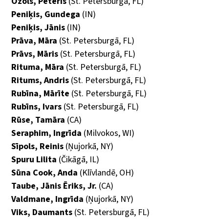
Ozols, Pēteris
(St. Petersburgā, FL)
Peniķis, Gundega
(IN)
Peniķis, Jānis
(IN)
Prāva, Māra
(St. Petersburgā, FL)
Prāvs, Māris
(St. Petersburgā, FL)
Rituma, Māra
(St. Petersburgā, FL)
Ritums, Andris
(St. Petersburgā, FL)
Rubīna, Mārīte
(St. Petersburgā, FL)
Rubīns, Ivars
(St. Petersburgā, FL)
Rūse, Tamāra
(CA)
Seraphim, Ingrīda
(Milvokos, WI)
Sīpols, Reinis
(Ņujorkā, NY)
Spuru Lilita
(Čikāgā, IL)
Sūna Cook, Anda
(Klīvlandē, OH)
Taube, Jānis Ēriks, Jr.
(CA)
Valdmane, Ingrīda
(Ņujorkā, NY)
Viks, Daumants
(St. Petersburgā, FL)