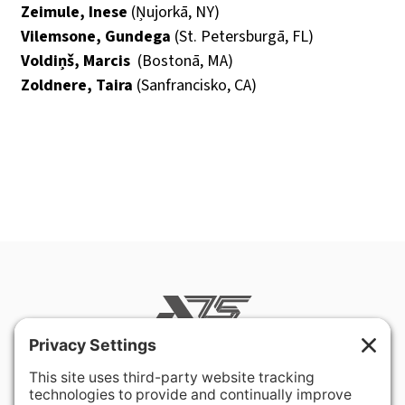
Zeimule, Inese
(Ņujorkā, NY)
Vilemsone, Gundega
(St. Petersburgā, FL)
Voldiņš, Marcis
(Bostonā, MA)
Zoldnere, Taira
(Sanfrancisko, CA)
400 Hurley Avenue
Rockville, MD 20850-3121 USA