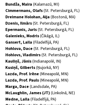
Bundža, Maira
(Kalamazū, MI)
Cimmermans, Olafs
(St. Petersburgā, FL)
Dreimane Holohan, Aija
(Bostonā, MA)
Dzenis, Ilmārs
(St. Petersburgā, FL)
Epermanis, Juris
(St. Petersburgā, FL)
Galenieks, Modris
(Čikāgā, IL)
Gansert, Laila
(Filadelfijā, PA)
Hohlova, Dace
(St. Petersburgā, FL)
Hohlovs, Vladimirs
(St. Petersburgā, FL)
Kauliņš, Jānis
(Indianapolē, IN)
Kusiņš, Gilberts
(Ņujorkā, NY)
Lazda, Prof. Irēne
(Mineapolē, MN)
Lazda, Prof. Pauls
(Mineapolē, MN)
Marga, Dace
(Landsdale, PA)
McLaughlin, James (JT)
(Linkolnā, NE)
Medne, Laila
(Filadelfijā, PA)