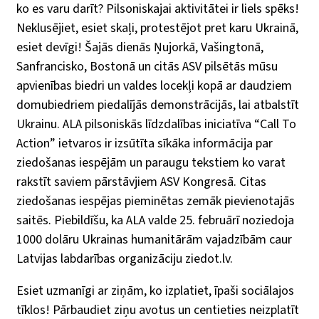
ko es varu darīt? Pilsoniskajai aktivitātei ir liels spēks!
Neklusējiet, esiet skaļi, protestējot pret karu Ukrainā,
esiet devīgi! Šajās dienās Ņujorkā, Vašingtonā,
Sanfrancisko, Bostonā un citās ASV pilsētās mūsu
apvienības biedri un valdes locekļi kopā ar daudziem
domubiedriem piedalījās demonstrācijās, lai atbalstīt
Ukrainu. ALA pilsoniskās līdzdalības iniciatīva “Call To
Action” ietvaros ir izsūtīta sīkāka informācija par
ziedošanas iespējām un paraugu tekstiem ko varat
rakstīt saviem pārstāvjiem ASV Kongresā. Citas
ziedošanas iespējas pieminētas zemāk pievienotajās
saitēs. Piebildīšu, ka ALA valde 25. februārī noziedoja
1000 dolāru Ukrainas humanitārām vajadzībām caur
Latvijas labdarības organizāciju ziedot.lv.
Esiet uzmanīgi ar ziņām, ko izplatiet, īpaši sociālajos
tīklos! Pārbaudiet ziņu avotus un centieties neizplatīt