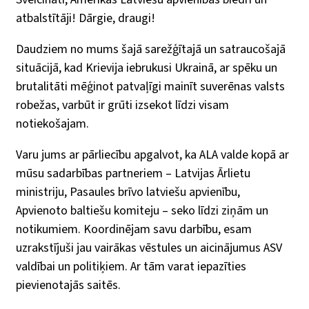
atbalstītāji! Dārgie, draugi!
Daudziem no mums šajā sarežģītajā un satraucošajā
situācijā, kad Krievija iebrukusi Ukrainā, ar spēku un
brutalitāti mēģinot patvaļīgi mainīt suverēnas valsts
robežas, varbūt ir grūti izsekot līdzi visam
notiekošajam.
Varu jums ar pārliecību apgalvot, ka ALA valde kopā ar
mūsu sadarbības partneriem – Latvijas Ārlietu
ministriju, Pasaules brīvo latviešu apvienību,
Apvienoto baltiešu komiteju – seko līdzi ziņām un
notikumiem. Koordinējam savu darbību, esam
uzrakstījuši jau vairākas vēstules un aicinājumus ASV
valdībai un politiķiem. Ar tām varat iepazīties
pievienotajās saitēs.