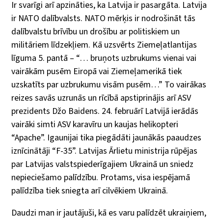
Ir svarīgi arī apzināties, ka Latvija ir pasargāta. Latvija
ir NATO dalībvalsts. NATO mērķis ir nodrošināt tās
dalībvalstu brīvību un drošību ar politiskiem un
militāriem līdzekļiem. Kā uzsvērts Ziemeļatlantijas
līguma 5. pantā – “… bruņots uzbrukums vienai vai
vairākām pusēm Eiropā vai Ziemeļamerikā tiek
uzskatīts par uzbrukumu visām pusēm…” To vairākas
reizes savās uzrunās un rīcībā apstiprinājis arī ASV
prezidents Džo Baidens. 24. februārī Latvijā ierādās
vairāki simti ASV karavīru un kaujas helikopteri
“Apache”. Igaunijai tika piegādāti jaunākās paaudzes
iznīcinātāji “F-35”. Latvijas Ārlietu ministrija rūpējas
par Latvijas valstspiederīgajiem Ukrainā un sniedz
nepieciešamo palīdzību. Protams, visa iespējamā
palīdzība tiek sniegta arī cilvēkiem Ukrainā.
Daudzi man ir jautājuši, kā es varu palīdzēt ukraiņiem,