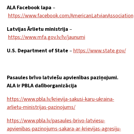
ALA Facebook lapa
–
https://www.facebook.com/AmericanLatvianAssociation
Latvijas Ārlietu ministrija
–
https://www.mfa.gov.lv/lv/jaunumi
U.S. Department of State
–
https://www.state.gov/
Pasaules brīvo latviešu apvienības paziņojumi.
ALA ir PBLA dalīborganizācija
https://www.pbla.lv/krievija-sakusi-karu-ukraina-
arlietu-ministrijas-pazinojums/
https://www.pbla.lv/pasaules-brivo-latviesu-
apvienibas-pazinojums-sakara-ar-krievijas-agresiju-