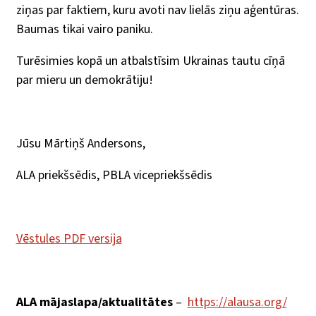
ziņas par faktiem, kuru avoti nav lielās ziņu aģentūras.
Baumas tikai vairo paniku.
Turēsimies kopā un atbalstīsim Ukrainas tautu cīņā
par mieru un demokrātiju!
Jūsu Mārtiņš Andersons,
ALA priekšsēdis, PBLA vicepriekšsēdis
Vēstules PDF versija
ALA mājaslapa/aktualitātes
–
https://alausa.org/