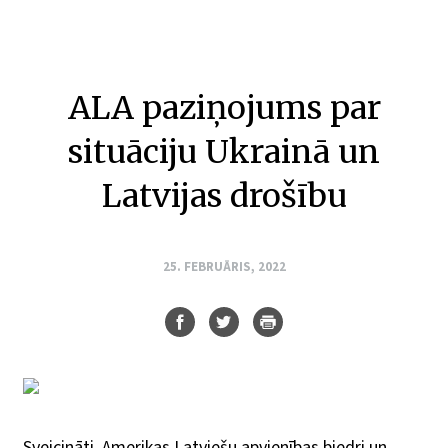
ALA paziņojums par
situāciju Ukrainā un
Latvijas drošību
25. FEBRUĀRIS, 2022
Sveicināti, Amerikas Latviešu apvienības biedri un