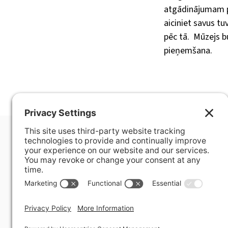
atgādinājumam pa
aiciniet savus t
pēc tā. Mūzejs b
pieņemšana.
400 Hurley Avenue
Rockville, MD 20850-3121 USA
+ 1 301 340 1914
info@alausa.org