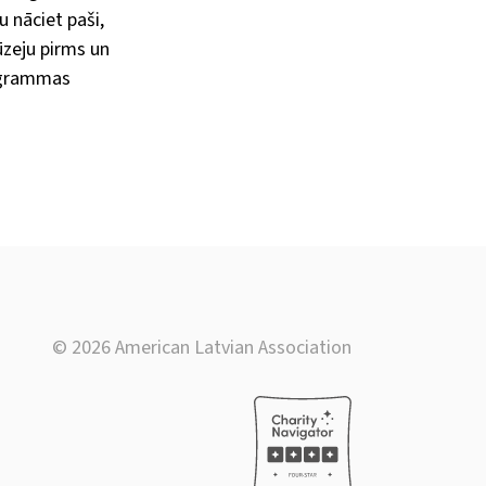
 nāciet paši,
ūzeju pirms un
rogrammas
© 2026 American Latvian Association