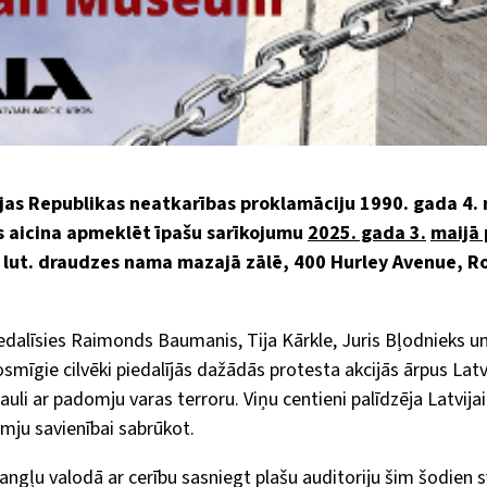
jas Republikas neatkarības proklamāciju 1990. gada 4. 
s aicina apmeklēt īpašu sarīkojumu
2025. gada 3.
maijā 
 lut. draudzes nama mazajā zālē, 400 Hurley Avenue, Ro
dalīsies Raimonds Baumanis, Tija Kārkle, Juris Bļodnieks u
rosmīgie cilvēki piedalījās dažādās protesta akcijās ārpus Latvi
auli ar padomju varas terroru. Viņu centieni palīdzēja Latvija
mju savienībai sabrūkot.
gļu valodā ar cerību sasniegt plašu auditoriju šim šodien 