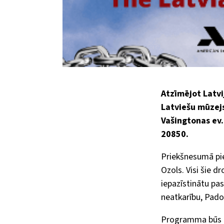
Atzīmējot Latvi
Latviešu mūzej
Vašingtonas ev.
20850.
Priekšnesumā pie
Ozols. Visi šie d
iepazīstinātu pas
neatkarību, Pado
Programma būs an