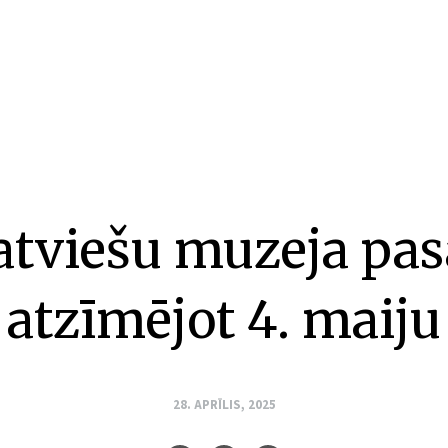
atviešu muzeja pa
atzīmējot 4. maiju
28. APRĪLIS, 2025