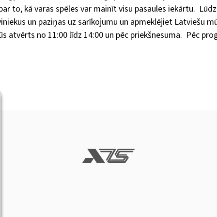
r to, kā varas spēles var mainīt visu pasaules iekārtu. Lūdzu
uviniekus un paziņas uz sarīkojumu un apmeklējiet Latviešu m
ūs atvērts no 11:00 līdz 14:00 un pēc priekšnesuma. Pēc p