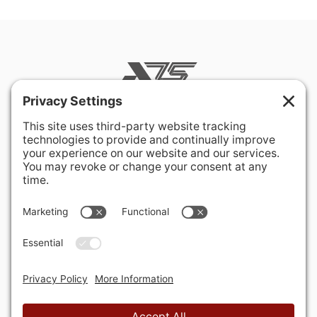
400 Hurley Avenue
Rockville, MD 20850-3121 USA
+ 1 301 340 1914
info@alausa.org
© 2026 American Latvian Association