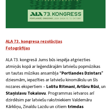
ALA 73. kongresa rezolūcijas
Fotogrāfijas
ALA 73. kongresā Jums būs iespēja atgriezties
atmiņās kopā ar leģendārajām latviešu popmūzikas
un tautas mūzikas ansambļa “
Portlandes Dzintars
”
dziesmām, iepazīties ar latviešu kinomākslu un šīs
nozares ekspertiem –
Lolitu Ritmani
,
Artūru Rūsi
, un
Staņislavu Tokalovu
. Programmas ietvaros arī
dzirdēsim par latviešu rakstniekiem Valdemāru
Kārkliņu, Zinaīdu Lazdu un citiem
trimdas