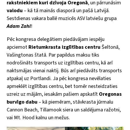
rakstniekiem kuri dzīvoja Oregonā
, un pārrunāsim
valodu
– kā tā mainās diasporā un pašā Latvijā.
Sestdienas vakara ballē muzicēs ASV latviešu grupa
Adam Zahl
!
Pēc kongresa delegātiem piedāvājam iespēju
apciemot
Rietumkrasta izglītības centru
Šeltonā,
Vašingtonas štatā. Par papildus maksu tiks
nodrošināts transports uz izglītības centru, kā arī
naktsmājas vienai naktij. Būs arī piedāvāts transports
atpakaļ uz Portlandi. Ja pēc kongresa nevēlaties
apmeklēt izglītības centru, bet tomēr nesteidzaties
uzreiz uz mājām, iesakām pašiem apskatīt
Oregonas
burvīgo dabu
– kā piemēram, stāvkrasta jūrmalu
Cannon Beach, Tillamook siera un saldējuma ražotni,
vai Mt. Hood kalnu un mežus.