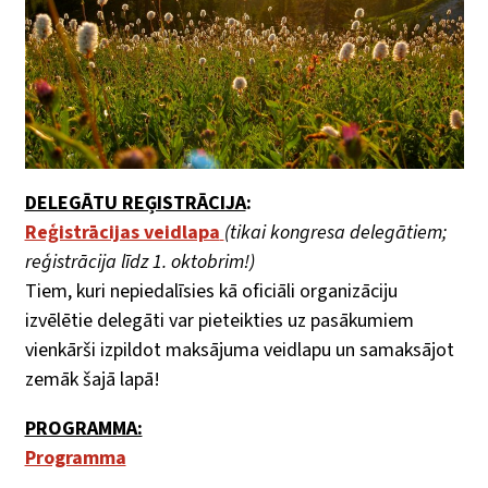
DELEGĀTU REĢISTRĀCIJA
:
Reģistrācijas veidlapa
(tikai kongresa delegātiem;
reģistrācija līdz 1. oktobrim!)
Tiem, kuri nepiedalīsies kā oficiāli organizāciju
izvēlētie delegāti var pieteikties uz pasākumiem
vienkārši izpildot maksājuma veidlapu un samaksājot
zemāk šajā lapā!
PROGRAMMA:
Programma