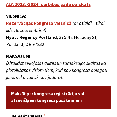
ALA 2023.-2024. darbības gada pārskats
VIESNĪCA:
Rezervācijas kongresa viesnīcā
(ar atlaidi – tikai
līdz 18. septembrim!)
Hyatt Regency Portland
, 375 NE Holladay St,
Portland, OR 97232
MĀKSĀJUMI:
(Aizpildot sekojošās ailītes un samaksājot skaitās kā
pieteikšanās visiem tiem, kuri nav kongresa delegāti –
jums neko vairāk nav jādara!)
Maksāt par kongresa reģistrāciju vai
atsevišķiem kongresa pasākumiem
Delegāts/viesis
*