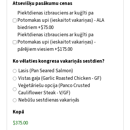
Atsevišķu pasākumu cenas
Piektdienas izbrauciens ar kuģīti pa
Potomakas upi (ieskaitot vakariņas) - ALA
biedriem
+$75.00
Piektdienas izbrauciens ar kuģīti pa
Potomakas upi (ieskaitot vakariņas) -
pārējiem viesiem
+$175.00
Ko vēlaties kongresa vakariņās sestdien?
Lasis (Pan Seared Salmon)
Vistas gaļa (Garlic Roasted Chicken - GF)
Veģetāriešu opcija (Panco Crusted
Cauliflower Steak - V/GF)
Nebūšu sestdienas vakariņās
Kopā