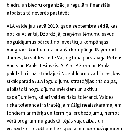
biedru un biedru organizāciju regulāra finansiāla
atbalsta tā nevarēs pastāvēt.
ALA valde jau savā 2019. gada septembra sēdē, kas
notika Atlantā, Džordžijā, pieņēma lēmumu savus
noguldījumus pārcelt no investīciju kompānijas
Vanguard kontiem uz finanšu kompāniju Raymond
James, ko valdes sēdē Vašingtonā pārstāvēja Pēteris
Abuls un Pauls Jesinskis. ALA ar Pētera un Paula
palīdzību ir pārstrādājusi Noguldījumu vadlīnijas, kas
sīkāk parāda ALA ieguldījumu stratēģijas trīs daļas,
atbilstoši noguldījuma mērķiem un aktīvu
sadalījumiem, kā arī valdes riska toleranci. Valdes
riska tolerance ir stratēģija mūžīgi neaizskaramajiem
fondiem ar mērķa un termiņa ierobežojumu, ņemot
vērā programmu gadskārtējās vajadzības un
visbeidzot līdzekļiem bez speciāliem ierobežojumiem,