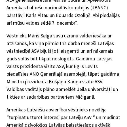
ALA ģenerālsekretāre Marisa Gudrā un Apvienotās
Amerikas baltiešu nacionālās komitejas (JBANC)
pārstāvji Karls Altau un Eduards Ozoliņš. Abi piedalījās
arī mūsu valdes sēdē 7. decembrī.
Vēstnieks Māris Selga savu uzrunu valdei iesāka ar
atzīšanos, ka viņa pirmie trīs darba mēneši Latvijas
vēstniecībā ASV bijuši ļoti aizņemti un arī nākamais
gads solās būt tikpat noslogots. Gaidāma Latvijas
valsts prezidenta vizīte ASV, kur Egils Levits
piedalīsies ANO Ģenerālajā asamblejā, tāpat gaidāma
Ministru prezidenta Krišjāņa Kariņa vizīte ASV.
Valdības vadītājs plāno apmeklēt Jeila universitāti un
tikties ar sadarbības partneriem Mičiganā.
Amerikas Latviešu apvienībai vēstnieks novēlēja
“turpināt uzturēt interesi par Latviju ASV “ un mudināt
Amerikā dzīvojošos Latvijas balsstiesīgos aktīvāk