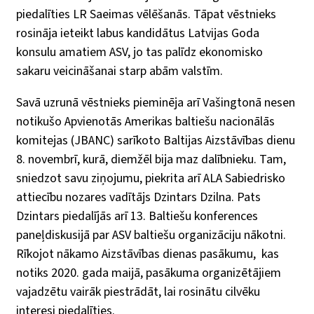
piedalīties LR Saeimas vēlēšanās. Tāpat vēstnieks
rosināja ieteikt labus kandidātus Latvijas Goda
konsulu amatiem ASV, jo tas palīdz ekonomisko
sakaru veicināšanai starp abām valstīm.
Savā uzrunā vēstnieks pieminēja arī Vašingtonā nesen
notikušo Apvienotās Amerikas baltiešu nacionālās
komitejas (JBANC) sarīkoto Baltijas Aizstāvības dienu
8. novembrī, kurā, diemžēl bija maz dalībnieku. Tam,
sniedzot savu ziņojumu, piekrita arī ALA Sabiedrisko
attiecību nozares vadītājs Dzintars Dzilna. Pats
Dzintars piedalījās arī 13. Baltiešu konferences
paneļdiskusijā par ASV baltiešu organizāciju nākotni.
Rīkojot nākamo Aizstāvības dienas pasākumu,
kas
notiks 2020. gada maijā, pasākuma organizētājiem
vajadzētu vairāk piestrādāt, lai rosinātu cilvēku
interesi piedalīties.