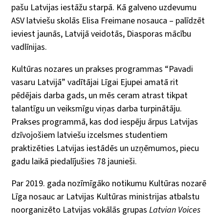
pašu Latvijas iestāžu starpā. Kā galveno uzdevumu
ASV latviešu skolās Elisa Freimane nosauca – palīdzēt
ieviest jaunās, Latvijā veidotās, Diasporas mācību
vadlīnijas.
Kultūras nozares un prakses programmas “Pavadi
vasaru Latvijā” vadītājai Līgai Ejupei amatā rit
pēdējais darba gads, un mēs ceram atrast tikpat
talantīgu un veiksmīgu viņas darba turpinātāju.
Prakses programmā, kas dod iespēju ārpus Latvijas
dzīvojošiem latviešu izcelsmes studentiem
praktizēties Latvijas iestādēs un uzņēmumos, piecu
gadu laikā piedalījušies 78 jaunieši.
Par 2019. gada nozīmīgāko notikumu Kultūras nozarē
Līga nosauc ar Latvijas Kultūras ministrijas atbalstu
noorganizēto Latvijas vokālās grupas
Latvian Voices