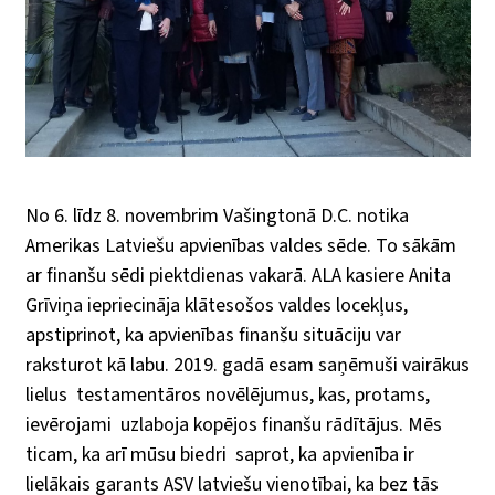
No 6. līdz 8. novembrim Vašingtonā D.C. notika
Amerikas Latviešu apvienības valdes sēde. To sākām
ar finanšu sēdi piektdienas vakarā. ALA kasiere Anita
Grīviņa iepriecināja klātesošos valdes locekļus,
apstiprinot, ka apvienības finanšu situāciju var
raksturot kā labu. 2019. gadā esam saņēmuši vairākus
lielus
testamentāros novēlējumus, kas, protams,
ievērojami
uzlaboja kopējos finanšu rādītājus. Mēs
ticam, ka arī mūsu biedri
saprot, ka apvienība ir
lielākais garants ASV latviešu vienotībai, ka bez tās