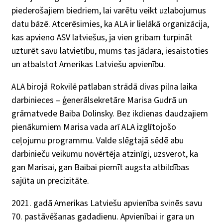
piederošajiem biedriem, lai varētu veikt uzlabojumus
datu bāzē. Atcerēsimies, ka ALA ir lielākā organizācija,
kas apvieno ASV latviešus, ja vien gribam turpināt
uzturēt savu latvietību, mums tas jādara, iesaistoties
un atbalstot Amerikas Latviešu apvienību.
ALA birojā Rokvilē patlaban strādā divas pilna laika
darbinieces – ģenerālsekretāre Marisa Gudrā un
grāmatvede Baiba Dolinsky. Bez ikdienas daudzajiem
pienākumiem Marisa vada arī ALA izglītojošo
ceļojumu programmu. Valde slēgtajā sēdē abu
darbinieču veikumu novērtēja atzinīgi, uzsverot, ka
gan Marisai, gan Baibai piemīt augsta atbildības
sajūta un precizitāte.
2021. gadā Amerikas Latviešu apvienība svinēs savu
70. pastāvēšanas gadadienu. Apvienībai ir gara un