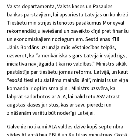
Valsts departamenta, Valsts kases un Pasaules
bankas pārstāvjiem, lai apspriestu Latvijas un konkrēti
Tieslietu ministrijas īstenotos pasākumus Moneyval
rekomendāciju ieviešanā un paveikto cīņā pret finanšu
un ekonomiskajiem noziegumiem. Sestdienas rītā
Jānis Bordāns uzrunāja mūs vēstniecības telpās,
uzsverot, ka “amerikāniskais gars Latvijā ir vajadzīgs,
iniciatīva nav jāgaida tikai no valdības.” Ministrs sīkāk
pastāstīja par tieslietu jomas reformu Latvijā, un kaut
“esošā tieslietu sistēma mainās lēni”, ministrs un viņa
komanda ir optimisma pilni. Ministrs uzsvēra, ka
labprāt sadarbotos ar ALA, lai palīdzētu ASV atrast
augstas klases juristus, kas ar savu pieredzi un
zināšanām varētu būt noderīgi Latvijai.
Galvenie notikumi ALA valdes dzīvē kopš septembra
sēdes Atlantā bija PBLA un Kultūras ministrijas rīkotā