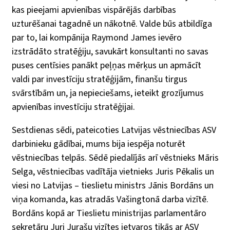
kas pieejami apvienības vispārējās darbības
uzturēšanai tagadnē un nākotnē. Valde būs atbildīga
par to, lai kompānija Raymond James ievēro
izstrādāto stratēģiju, savukārt konsultanti no savas
puses centīsies panākt peļņas mērķus un apmācīt
valdi par investīciju stratēģijām, finanšu tirgus
svārstībām un, ja nepieciešams, ieteikt grozījumus
apvienības investīciju stratēģijai.
Sestdienas sēdi, pateicoties Latvijas vēstniecības ASV
darbinieku gādībai, mums bija iespēja noturēt
vēstniecības telpās. Sēdē piedalījās arī vēstnieks Māris
Selga, vēstniecības vadītāja vietnieks Juris Pēkalis un
viesi no Latvijas – tieslietu ministrs Jānis Bordāns un
viņa komanda, kas atradās Vašingtonā darba vizītē.
Bordāns kopā ar Tieslietu ministrijas parlamentāro
sekretāru Juri Jurašu vizītes ietvaros tikās ar ASV