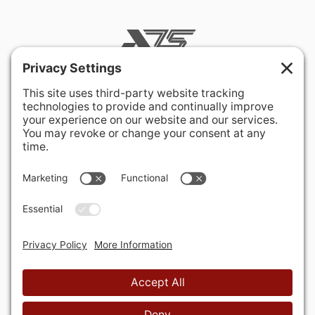
400 Hurley Avenue
Rockville, MD 20850-3121 USA
+ 1 301 340 1914
info@alausa.org
© 2026 American Latvian Association