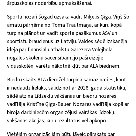
ārpusskolas nodarbību apmaksāšanai.
Sporta nozari šogad uzsāka vadīt Miķelis Ģiga. Viņš šo
amatu pārņēma no Toma Trautmaņa, ar kuru kopā
turpina plānot un vadīt sporta pasākumus ASV un
sportistu braucienus uz Latviju. Valdes sēdē izskanēja
ideja par finansiālu atbalstu Garezera Volejbola
nogales skolēnu sacensībām, jo pašreizējie
vidusskolēni varētu nākotnē kļūt par ALA biedriem.
Biedru skaits ALA diemžēl turpina samazināties, kaut
ir nedaudz lielāks, salīdzinot ar 2018. gada statistiku,
sēdē atzina Līdzekļu vākšanas un biedru nozares
vadītāja Kristīne Ģiga-Bauer. Nozares vadītāja kopā ar
biroja darbiniecēm organizējusi vairākas līdzekļu
vākšanas akcijas, kuru rezultātus vēl apkopo.
Vietējām organizācijām būtu jāveic pārskats par