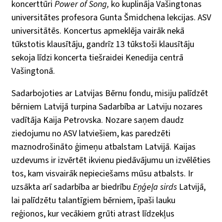
koncerttūri
Power of Song,
ko kuplināja Vašingtonas
universitātes profesora Gunta Šmidchena lekcijas.
ASV
universitātēs. Koncertus apmeklēja vairāk nekā
tūkstotis klausītāju, gandrīz 13 tūkstoši klausītāju
sekoja līdzi koncerta tiešraidei Kenedija centrā
Vašingtonā.
Sadarbojoties ar Latvijas Bērnu fondu, misiju palīdzēt
bērniem Latvijā turpina Sadarbība ar Latviju nozares
vadītāja Kaija Petrovska. Nozare saņem daudz
ziedojumu no ASV latviešiem, kas paredzēti
maznodrošināto ģimeņu atbalstam Latvijā. Kaijas
uzdevums ir izvērtēt ikvienu piedāvājumu un izvēlēties
tos, kam visvairāk nepieciešams mūsu atbalsts. Ir
uzsākta arī sadarbība ar biedrību
Eņģeļa sirds
Latvijā,
lai palīdzētu talantīgiem bērniem, īpaši lauku
reģionos, kur vecākiem grūti atrast līdzekļus