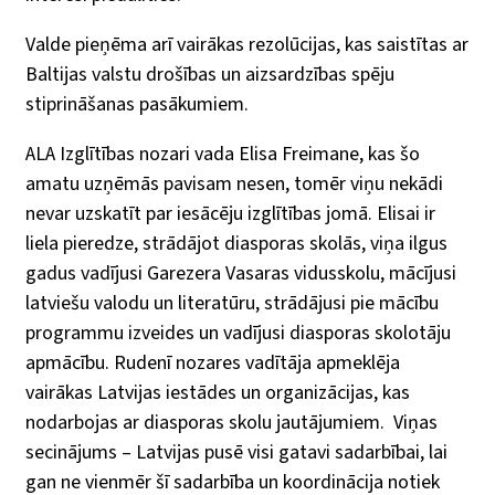
Valde pieņēma arī vairākas rezolūcijas, kas saistītas ar
Baltijas valstu drošības un aizsardzības spēju
stiprināšanas pasākumiem.
ALA Izglītības nozari vada Elisa Freimane, kas šo
amatu uzņēmās pavisam nesen, tomēr viņu nekādi
nevar uzskatīt par iesācēju izglītības jomā. Elisai ir
liela pieredze, strādājot diasporas skolās, viņa ilgus
gadus vadījusi Garezera Vasaras vidusskolu, mācījusi
latviešu valodu un literatūru, strādājusi pie mācību
programmu izveides un vadījusi diasporas skolotāju
apmācību. Rudenī nozares vadītāja apmeklēja
vairākas Latvijas iestādes un organizācijas, kas
nodarbojas ar diasporas skolu jautājumiem.
Viņas
secinājums – Latvijas pusē visi gatavi sadarbībai, lai
gan ne vienmēr šī sadarbība un koordinācija notiek