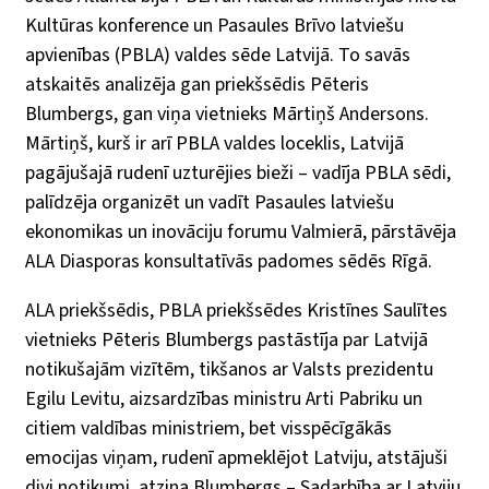
Kultūras konference un Pasaules Brīvo latviešu
apvienības (PBLA) valdes sēde Latvijā. To savās
atskaitēs analizēja gan priekšsēdis Pēteris
Blumbergs, gan viņa vietnieks Mārtiņš Andersons.
Mārtiņš, kurš ir arī PBLA valdes loceklis, Latvijā
pagājušajā rudenī uzturējies bieži – vadīja PBLA sēdi,
palīdzēja organizēt un vadīt Pasaules latviešu
ekonomikas un inovāciju forumu Valmierā, pārstāvēja
ALA Diasporas konsultatīvās padomes sēdēs Rīgā.
ALA priekšsēdis, PBLA priekšsēdes Kristīnes Saulītes
vietnieks Pēteris Blumbergs pastāstīja par Latvijā
notikušajām vizītēm, tikšanos ar Valsts prezidentu
Egilu Levitu, aizsardzības ministru Arti Pabriku un
citiem valdības ministriem, bet visspēcīgākās
emocijas viņam, rudenī apmeklējot Latviju, atstājuši
divi notikumi, atzina Blumbergs – Sadarbība ar Latviju