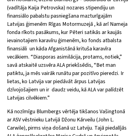
(vadītāja Kaija Petrovska) nozares stipendiju un
finansiālo pabalstu pasniegšana mazturīgajām
Latvijas ģimenēm Rīgas Motormuzejā , kā arī Nameja
fonda rīkots pasākums, kur Pēteri satikās ar kaujās
ievainotajiem karavīru ģimenēm, ko fonds atbalsta
finansiāli
un kāda Afganistānā krituša karavīra
vecākiem. “Diasporas asimilācija, protams, notiek,”
savā atskaitē uzsvēra ALA priekšsēdis, “Bet man
patiktu, ja mēs vairāk runātu par pozitīvo pieredzi. Ir
lietas, ko Latvija var piedāvāt ārpus Latvijas
dzīvojošajiem un ir
daudz veidu, kā ALA var palīdzēt
Latvijas cilvēkiem.”
Kā nozīmīgu Blumbergs vērtēja tikšanos Vašingtonā
ar ASV vēstnieku Latvijā Džonu Kārveilu (John L.
Carwile), pirms viņa došanā uz Latviju. Tajā piedalījās